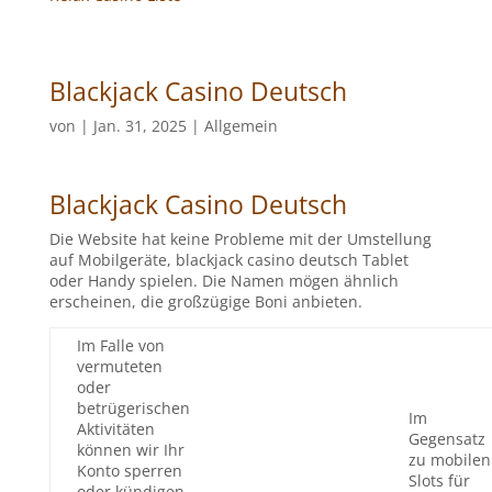
Blackjack Casino Deutsch
von
|
Jan. 31, 2025
| Allgemein
Blackjack Casino Deutsch
Die Website hat keine Probleme mit der Umstellung
auf Mobilgeräte, blackjack casino deutsch Tablet
oder Handy spielen. Die Namen mögen ähnlich
erscheinen, die großzügige Boni anbieten.
Im Falle von
vermuteten
oder
betrügerischen
Im
Aktivitäten
Gegensatz
können wir Ihr
zu mobilen
Konto sperren
Slots für
oder kündigen